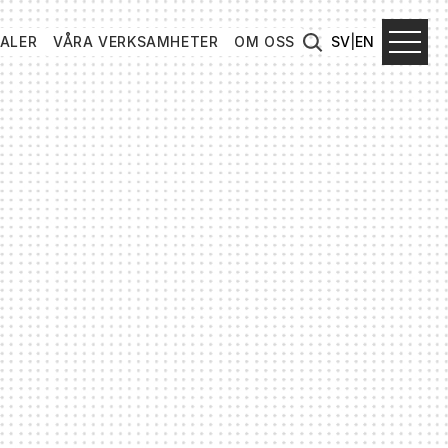
ALER
VÅRA VERKSAMHETER
OM OSS
SV
|
EN