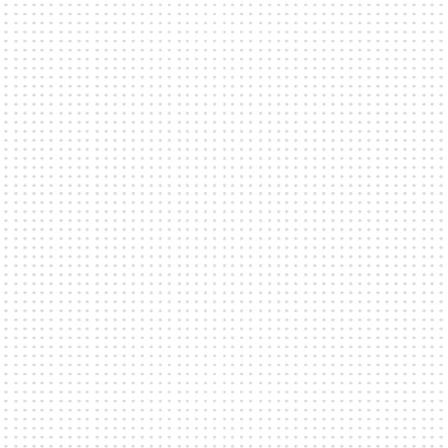
gränder, restauranger, barer och givetvis i direkt
anslutning till systerlokalerna Fållan, Bar15 & Fållan
Park.
EVENEMANG
Förbindelsehallen förkroppsligar flexibilitet och den