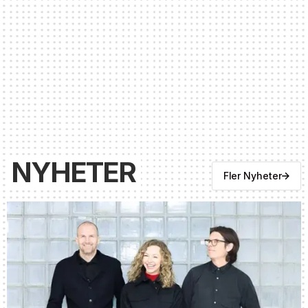
vid stora evenemang?
Säkerhetsrutiner sköts av respektive verksamhet.
För detaljer om säkerhetsåtgärder, vänligen
kontakta direkt den verksamhet där ditt event
kommer att hållas.
NYHETER
Fler Nyheter