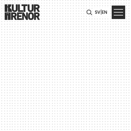
SV
|
EN
DISTRIKTFEM
FÖRBINDELSEHALLEN
Distriktets stora salong. I hjärtat av
Slakthusområdet ligger Förbindelsehallen - en av
Stockholms största evenemangslokaler med
plats för upp till 3500 besökare. Med sitt
majestätiska men ändå industriella uttryck är
Förbindelsehallen här för att imponera.
Storslagen och öppen, med orginaldetaljer från
1912 är Förbindelsehallen en pampig inramning
för en mängd olika evenemangskaraktärer.
Förbindelsehallen är en rålokal, vilket innebär att