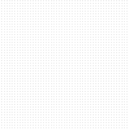
PERFEKT FÖR
BRAND EXPERIENCES
Förbindelsehallen är ingen lokal för de ödmjuka
evenemangen. Förbindelsehallen är är
Slakthusområdets flaggskepp, omgivet av charmiga