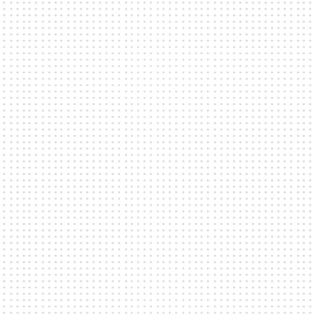
teknik och infrastruktur skräddarsys för varje
evenemang.
Bokningsförfrågan
KAPACITET, STORLEK & TILLGÄNGLIGHET
ADRESS
EGENSKAPER
PERFEKT FÖR