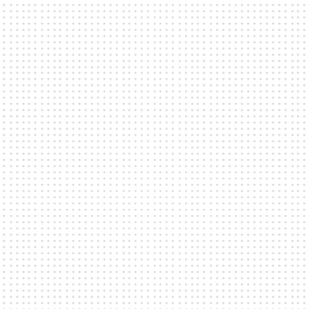
ultimata wow-faktorn. Varsamt restaurerad från sina
forna tider som transporthall, liknar den de mest
majestätiska centralstationerna i världen. Med sin
generösa rymd kan Förbindelsehallen inhysa upp till
3500 gäster och skapar en imponerande plats för
upplevelser och mingel.
FESTIVALER & MARKNADER