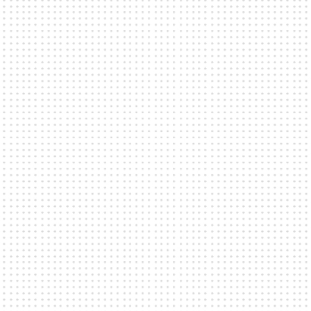
Not your average festival site. Tillsammans med
Fållan, Bar15 och Fållan Park kan ikoniska
Förbindelsehallen stå värd för festivaler för upp till
5000 personer. Förbindelsehallen är regnsäker,
brutalt snygg och unik i sitt slag.
Bokningsförfrågan
Fler frågor
Hur bokar jag en av era lokaler?
Genom att fylla i vårt bokningsformulär kommer
du i direktkontakt med de verksamheter du
önskar boka. Kulturarenor hanterar endast
förmedlingen; alla frågor kring bokning, priser och