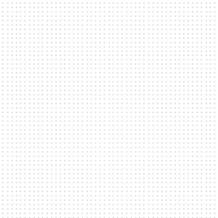
Finns det tillgång till projektor, ljudsystem och
dansgolv?
De flesta av våra verksamheter erbjuder någon
form av teknik samt möjligheter till dansgolv.
Dock varierar de tekniska faciliteterna mellan
våra verksamheter. Kontakta direkt den valda
lokalen för att få information om deras utrustning
och möjligheter.
Kan jag hyra möbler och dekor till mitt event?
Flera verksamheter erbjuder uthyrning av möbler
och dekor. Alla detaljer och bokningar kring detta
hanteras direkt med lokalen.
Kan ni erbjuda en guide för säkerhetsåtgärder