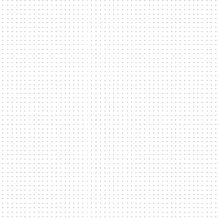
detaljer tas direkt med det aktuella venuet.
Hur hittar jag den optimala lokalen för mitt
evenemang?
Vi guidar dig inledningsvis för att identifiera en
lämplig lokal, men alla detaljer kring kapacitet,
utrustning och arrangemang hanteras direkt med
lokalen själv.
Erbjuder ni någon form av
evenemangsplanering?
Samtliga venues erbjuder egen
evenemangsplanering för just deras lokaler. Alla
frågor kring planering tas direkt med respektive
venue.