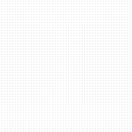
Hur gör jag om jag vill ha catering?
Våra verksamheter erbjuder ofta catering via
interna eller externa leverantörer. Alla specifika
önskemål och arrangemang av catering
diskuteras och ordnas direkt med det valda
venuet.
Kan jag ta med egen mat och dryck?
Många av våra venues har specifika regler för
egen mat och dryck. Kontakta direkt det aktuella
venuet för att få detaljer om vad som gäller för
just den lokalen.