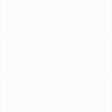
Nov 23, 2024
DISTRIKTFEM
BAR15 öppnar i DISTRIKTFEM
Hyr lokalen för dit kommande evenemang. Perfekt för klubbar,
spelningar presslanseringar!