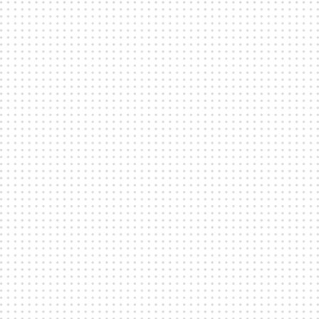
Maj 24, 2024
Stockholm Brewing Co.
Sthlm Brewing satsar – ”Potentialen
enorm”
De nya ägarna har satsat stort och brett och trappar upp
ambitionerna rejält.