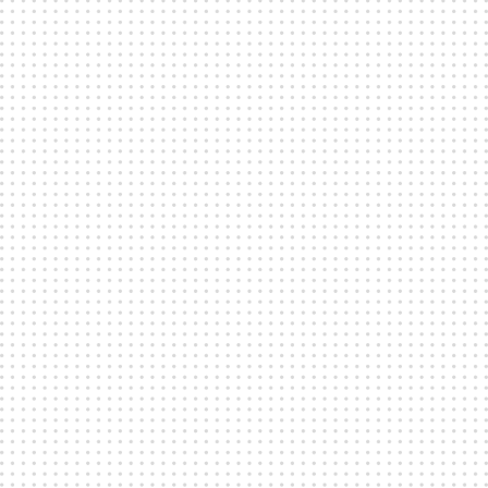
Mar 14, 2024
DISTRIKTFEM
Distriktfem - startskottet för nya
kultursatsningen i Slakthusområdet
I slutet av april slår dörrarna upp till kultur- och konsertarenan
Fållans nya lokaler