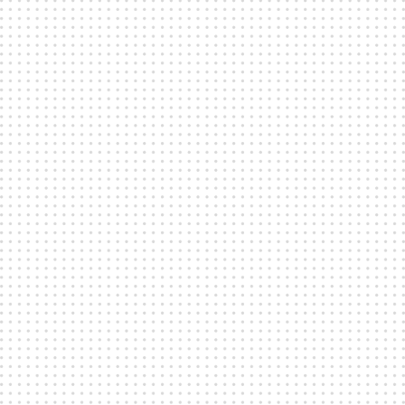
75
25
122
>
DISTRIKTFEM
Fållan Park
2000
400
TIDIGARE EVENT