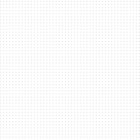
VÅRA
5
LOKALER
Hos oss kan du välja mellan
flera
olika
lokaler. Boka en av dem, hela området eller
prata med oss om vilka som är optimala att
kombinera för just ditt event.
Bokningsförfrågan
>
>
DISTRIKTFEM
Hela Fållan
DISTRIKTFEM
Stora Fållan
2400
638
718
1900
554
641
>
>
DISTRIKTFEM
Lilla Fållan
DISTRIKTFEM
Fållans Bakficka
450
84
77