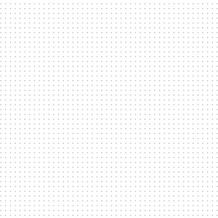
soldränkt utomhusområde med plats för
streetfood och barer. Fållan kan ta emot grupper
från 100 till 2400 personer.
Bokningsförfrågan
KAPACITET, STORLEK & TILLGÄNGLIGHET
ADRESS
EGENSKAPER
PERFEKT FÖR