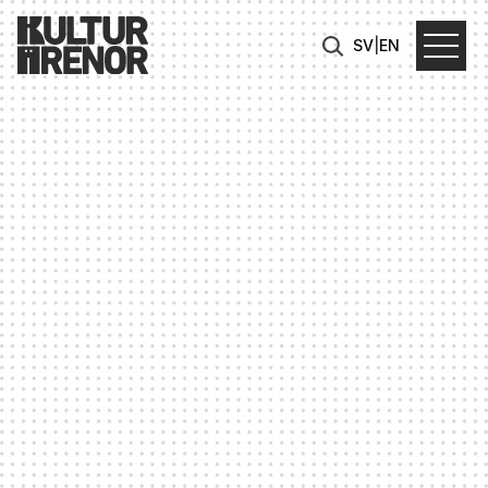
SV
|
EN
The destination for culture and concerts
FÅLLAN
Fållan är en kärlekshistoria mellan samtida kultur
och historiska, bortglömda rum i
Slakthusområdet. De post-industriella lokalerna
började sin omvandling 2020 för att slå upp sina
portar under våren 2024 som en kulturell
knutpunkt för 2400 personer. Arkitekturen
speglar områdets industrihistoria och skapar den
perfekta miljön för evenemang, konserter,
klubbar och konst. Fållan erbjuder två scener fullt
utrustade med ljud och ljus, fem barer och ett