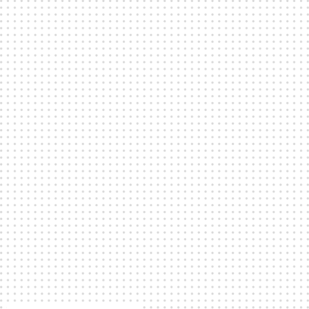
Kan jag hyra möbler och dekor till mitt event?
Flera venues erbjuder uthyrning av möbler och
dekor. Alla detaljer och bokningar kring detta
hanteras direkt med lokalen.
Kan ni erbjuda en guide för säkerhetsåtgärder
vid stora evenemang?
Säkerhetsrutiner sköts av respektive venue. För
detaljer om säkerhetsåtgärder, vänligen kontakta
direkt den venue där ditt event kommer att hållas.