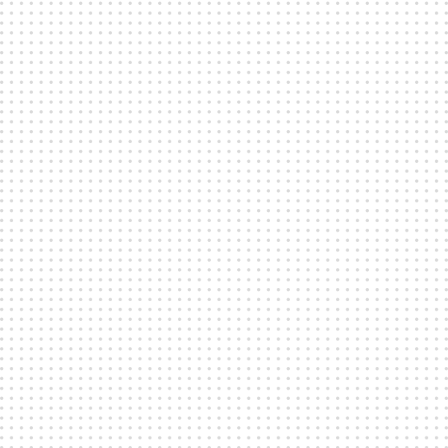
AWARDS & BRAND EXPERIENCES
Från högprofilerade awards-middagar till fester i
warehouse-anda – Fållan erbjuder en industriell miljö
i komfort för evenemang, lanseringar, konferenser,
prismiddagar och mer.