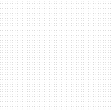
Kan jag ta med egen mat och dryck?
Många av våra venues har specifika regler för
egen mat och dryck. Kontakta direkt det aktuella
venuet för att få detaljer om vad som gäller för
just den lokalen.
Finns det tillgång till projektor, ljudsystem och
dansgolv?
De flesta av våra venues erbjuder någon form av
teknik samt möjligheter till dansgolv. Dock
varierar de tekniska faciliteterna mellan våra
venues. Kontakta direkt den valda lokalen för att
få information om deras utrustning och
möjligheter.