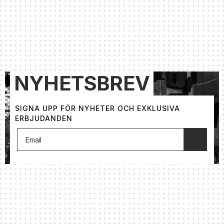
D&B V-series ljudsystem, motoriserade riggpunkter
och en integrerad ljusrigg. Fållans balkong har utsikt
över stora scenen och skapar ett vattenhål för
vänner och familj med en egen bar och toaletter.
NYHETSBREV
SIGNA UPP FÖR NYHETER OCH EXKLUSIVA
ERBJUDANDEN