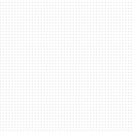
Bokningsförfrågan
Fler frågor
Hur bokar jag en av era lokaler?
Genom att fylla i vårt bokningsformulär kommer
du i direktkontakt med den venue du önskar
boka. Kulturarenor hanterar endast förmedlingen;
alla frågor kring bokning, priser och detaljer tas
direkt med det aktuella venuet.
Hur hittar jag den optimala lokalen för mitt
evenemang?
Vi guidar dig inledningsvis för att identifiera en
lämplig lokal, men alla detaljer kring kapacitet,
utrustning och arrangemang hanteras direkt med
lokalen själv.