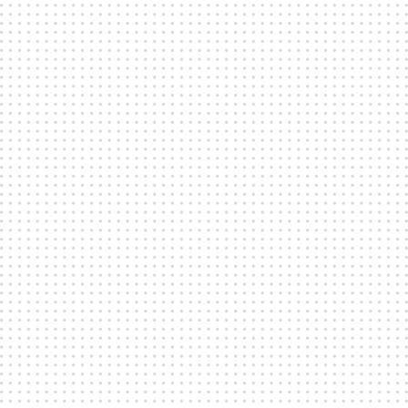
SPELNINGAR & KLUBBAR
Fållan - Stockholms främsta livemusik- och
klubblokal som rymmer upp till 1900 stående
deltagare. Scenen är där hjärtat är, utrustad med ett