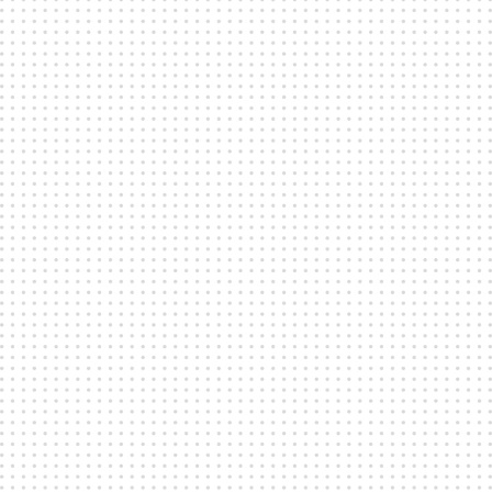
EVENTS
Fållan är den ultimata hybridlokalen. En arkitektonisk
skönhet med mörkläggnings-möjligheter som skapar
den perfekta inramningen för B2B-events, B2C-
events, varumärkesupplevelser, awards-middagar
och mer. Fållan kan enkelt förvandlas för att passa
ditt event - eller nyttjas som den är för en autentisk,
industriell atmosfär.